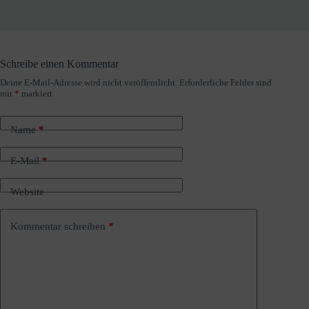
Schreibe einen Kommentar
Deine E-Mail-Adresse wird nicht veröffentlicht.
Erforderliche Felder sind
A
mit
*
markiert
l
t
e
Name
*
r
n
a
E-Mail
*
t
i
Website
v
e
:
Kommentar schreiben
*