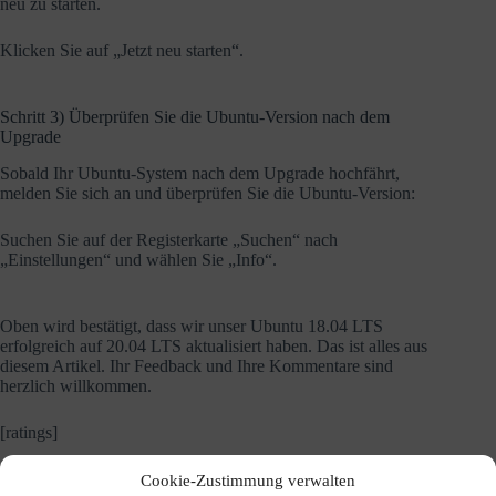
neu zu starten.
Klicken Sie auf „Jetzt neu starten“.
Schritt 3) Überprüfen Sie die Ubuntu-Version nach dem
Upgrade
Sobald Ihr Ubuntu-System nach dem Upgrade hochfährt,
melden Sie sich an und überprüfen Sie die Ubuntu-Version:
Suchen Sie auf der Registerkarte „Suchen“ nach
„Einstellungen“ und wählen Sie „Info“.
Oben wird bestätigt, dass wir unser Ubuntu 18.04 LTS
erfolgreich auf 20.04 LTS aktualisiert haben. Das ist alles aus
diesem Artikel. Ihr Feedback und Ihre Kommentare sind
herzlich willkommen.
[ratings]
Cookie-Zustimmung verwalten