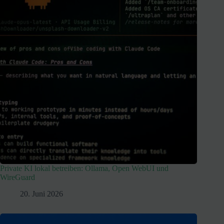
Private KI lokal betreiben: Ollama, Open WebUI und
WireGuard
20. Juni 2026