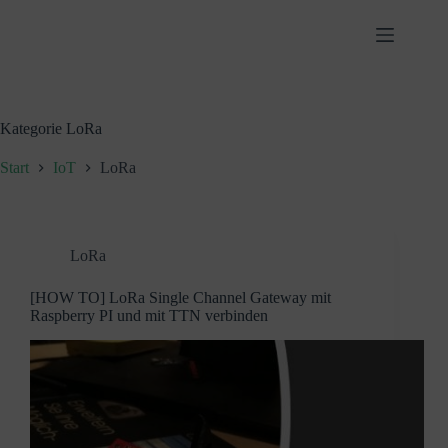
Zum
Inhalt
springen
Kategorie
LoRa
Start
IoT
LoRa
LoRa
[HOW TO] LoRa Single Channel Gateway mit
Raspberry PI und mit TTN verbinden