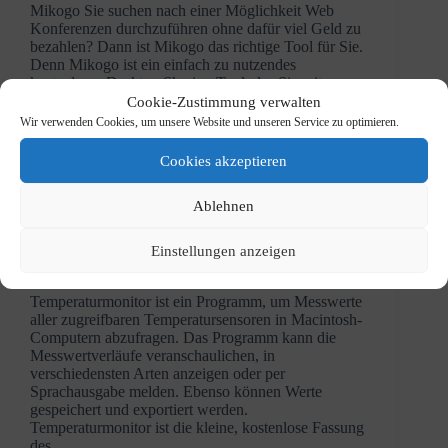
Mikogo Sie suchen nach einer Möglichkeit Web
Konferenzen durchzuführen ohne dafür viel Geld zu
bezahlen? Dann ist Mikogo das richtige Tool für Sie.
Denn Mikogo ist ein einfach zu nutzendes
kostenloses Desktop Sharing Tool, das Sie mit
nützlichen Funktionen bei…
Cookie-Zustimmung verwalten
Christoph Purin
16. Juni 2010
Wir verwenden Cookies, um unsere Website und unseren Service zu optimieren.
Cookies akzeptieren
Ablehnen
Grundausstattung
Einstellungen anzeigen
Nützliche Software für MAC OS X
Temperaturmonitor ist ein Programm, um Messwerte
aller zugreifbaren Temperatursensoren in Macintosh-
Computern abzufragen. Das Programm kann die
Messwertverläufe veranschaulichen, in
verschiedensten Arten anzeigen oder per
Sprachausgabe melden. Ebenso können Werte
gespeichert und exportiert werden.
Temperaturmonitor ist die kleine, kostenlose Fassung
des…