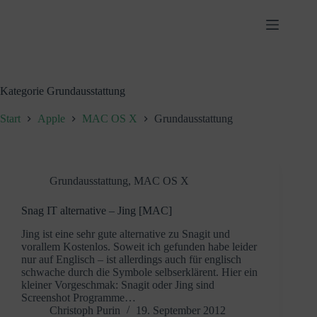
Zum
Inhalt
springen
Kategorie
Grundausstattung
Start
Apple
MAC OS X
Grundausstattung
Grundausstattung
,
MAC OS X
Snag IT alternative – Jing [MAC]
Jing ist eine sehr gute alternative zu Snagit und
vorallem Kostenlos. Soweit ich gefunden habe leider
nur auf Englisch – ist allerdings auch für englisch
schwache durch die Symbole selbserklärent. Hier ein
kleiner Vorgeschmak: Snagit oder Jing sind
Screenshot Programme…
Christoph Purin
19. September 2012