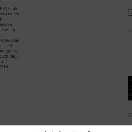
 PRTG als
 verwenden
t
ensoren
rne einen
N
t
rschiedene
en. zB:
ratur, etc.
 auch die…
in
2016
N