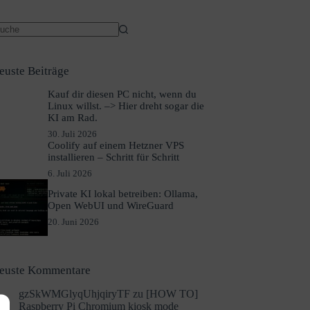
euste Beiträge
Kauf dir diesen PC nicht, wenn du
Linux willst. –> Hier dreht sogar die
KI am Rad.
30. Juli 2026
Coolify auf einem Hetzner VPS
installieren – Schritt für Schritt
6. Juli 2026
Private KI lokal betreiben: Ollama,
Open WebUI und WireGuard
20. Juni 2026
euste Kommentare
gzSkWMGlyqUhjqiryTF
zu
[HOW TO]
Raspberry Pi Chromium kiosk mode