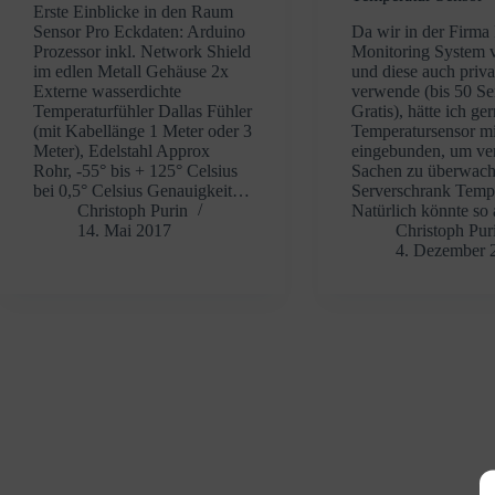
Erste Einblicke in den Raum
Sensor Pro Eckdaten: Arduino
Da wir in der Firma
Prozessor inkl. Network Shield
Monitoring System
im edlen Metall Gehäuse 2x
und diese auch priva
Externe wasserdichte
verwende (bis 50 S
Temperaturfühler Dallas Fühler
Gratis), hätte ich ge
(mit Kabellänge 1 Meter oder 3
Temperatursensor mi
Meter), Edelstahl Approx
eingebunden, um ve
Rohr, -55° bis + 125° Celsius
Sachen zu überwach
bei 0,5° Celsius Genauigkeit…
Serverschrank Tempe
Christoph Purin
Natürlich könnte so
14. Mai 2017
Christoph Pur
4. Dezember 