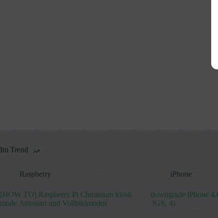
Im Trend
Raspberry
iPhone
[HOW TO] Raspberry Pi Chromium kiosk
downgrade iPhone 4.0
mode Autostart und Vollbildmodus
3GS, 4)