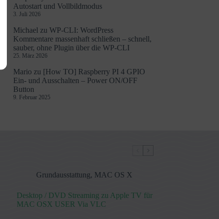
Autostart und Vollbildmodus
3. Juli 2026
Michael
zu
WP-CLI: WordPress
Kommentare massenhaft schließen – schnell,
sauber, ohne Plugin über die WP-CLI
25. März 2026
Mario
zu
[How TO] Raspberry PI 4 GPIO
Ein- und Ausschalten – Power ON/OFF
Button
9. Februar 2025
Grundausstattung
,
MAC OS X
Desktop / DVD Streaming zu Apple TV für
MAC OSX USER Via VLC