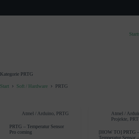
Zum
Inhalt
springen
Start
Kategorie
PRTG
Start
Soft / Hardware
PRTG
Atmel / Arduino
,
PRTG
Atmel / Ardui
Projekte
,
PR
PRTG – Temperatur Sensor
Pro coming
[HOW TO] PRTG 
Temperatur Sensor 