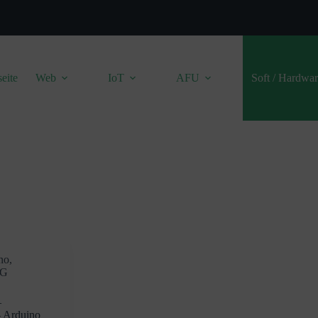
seite
Web
IoT
AFU
Soft / Hardwa
no
,
TG
–
– Arduino