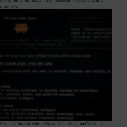
Coolify auf einem Hetzner VPS installieren – Schritt für Schritt
6. Juli 2026
Private KI lokal betreiben: Ollama, Open WebUI und WireGuard