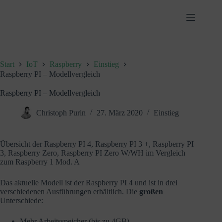
Zum
Inhalt
springen
Start
IoT
Raspberry
Einstieg
Raspberry PI – Modellvergleich
Raspberry PI – Modellvergleich
Christoph Purin
27. März 2020
Einstieg
Übersicht der Raspberry PI 4, Raspberry PI 3 +, Raspberry PI
3, Raspberry Zero, Raspberry PI Zero W/WH im Vergleich
zum Raspberry 1 Mod. A
Das aktuelle Modell ist der Raspberry PI 4 und ist in drei
verschiedenen Ausführungen erhältlich. Die
großen
Unterschiede:
Mehr Arbeitsspeicher (bis zu 4GB)