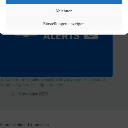
Ablehnen
Einstellungen anzeigen
Automatische Update-Benachrichtigungen unter Debian &
Ubuntu: Apticron richtig einrichten
21. November 2025
Schreibe einen Kommentar