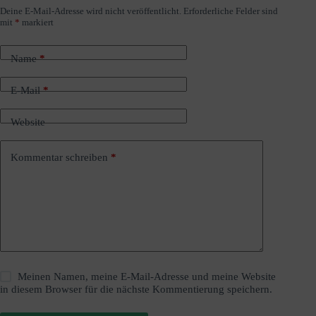
Deine E-Mail-Adresse wird nicht veröffentlicht.
Erforderliche Felder sind
A
mit
*
markiert
l
t
e
Name
*
r
n
a
E-Mail
*
t
i
Website
v
e
:
Kommentar schreiben
*
Meinen Namen, meine E-Mail-Adresse und meine Website
in diesem Browser für die nächste Kommentierung speichern.