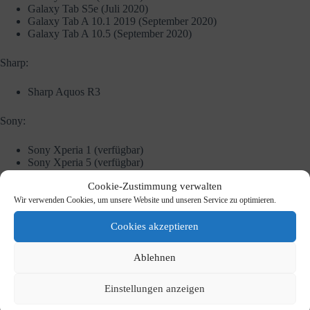
Galaxy Tab S5e (Juli 2020)
Galaxy Tab A 10.1 2019 (September 2020)
Galaxy Tab A 10.5 (September 2020)
Sharp:
Sharp Aquos R3
Sony:
Sony Xperia 1 (verfügbar)
Sony Xperia 5 (verfügbar)
Sony Xperia 10 (Q1 2020)
Cookie-Zustimmung verwalten
Sony Xperia 10 Plus (Q1 2020)
Sony Xperia XZ2 (verfügbar)
Wir verwenden Cookies, um unsere Website und unseren Service zu optimieren.
Sony Xperia XZ2 Compact (verfügbar)
Sony Xperia XZ2 Premium (verfügbar)
Cookies akzeptieren
Sony Xperia XZ3 (verfügbar)
Ablehnen
Vivo:
Einstellungen anzeigen
Vivo Nex A
Vivo Nex S