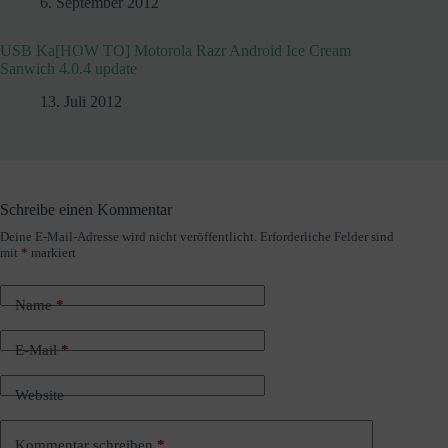
6. September 2012
USB Ka[HOW TO] Motorola Razr Android Ice Cream
Sanwich 4.0.4 update
13. Juli 2012
Schreibe einen Kommentar
Deine E-Mail-Adresse wird nicht veröffentlicht.
Erforderliche Felder sind
A
mit
*
markiert
l
t
e
Name
*
r
n
a
E-Mail
*
t
i
Website
v
e
:
Kommentar schreiben
*