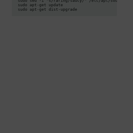
sudo sed -i "s/raring/saucy/" /etc/apt/sources.li
sudo apt-get update

sudo apt-get dist-upgrade