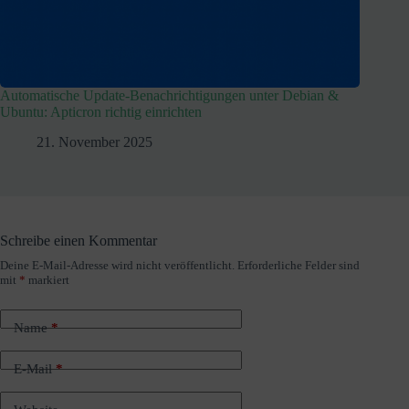
Automatische Update-Benachrichtigungen unter Debian &
Ubuntu: Apticron richtig einrichten
21. November 2025
Schreibe einen Kommentar
Deine E-Mail-Adresse wird nicht veröffentlicht.
Erforderliche Felder sind
A
mit
*
markiert
l
t
e
Name
*
r
n
a
E-Mail
*
t
i