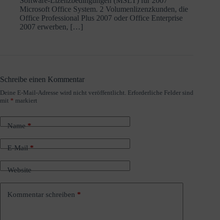
Software-Lizenzbedingungen (MSLT) für 2007
Microsoft Office System. 2 Volumenlizenzkunden, die
Office Professional Plus 2007 oder Office Enterprise
2007 erwerben, […]
Schreibe einen Kommentar
Deine E-Mail-Adresse wird nicht veröffentlicht.
Erforderliche Felder sind
A
mit
*
markiert
l
t
e
Name
*
r
n
a
E-Mail
*
t
i
Website
v
e
:
Kommentar schreiben
*