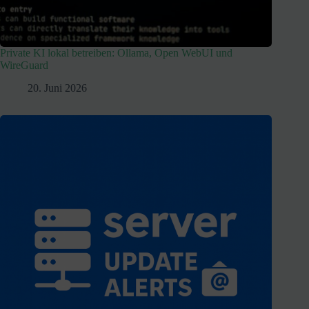
Private KI lokal betreiben: Ollama, Open WebUI und
WireGuard
20. Juni 2026