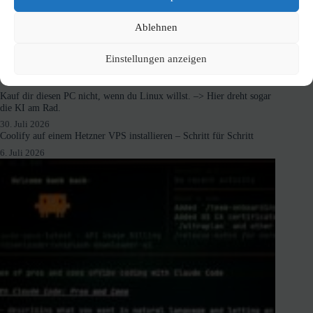
Ablehnen
Einstellungen anzeigen
Neuste Beiträge
Kauf dir diesen PC nicht, wenn du Linux willst. –> Hier dreht sogar
die KI am Rad.
30. Juli 2026
Coolify auf einem Hetzner VPS installieren – Schritt für Schritt
6. Juli 2026