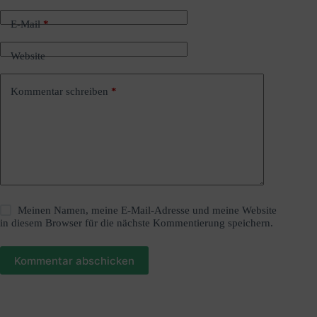
n
a
E-Mail
*
t
i
Website
v
e
:
Kommentar schreiben
*
Meinen Namen, meine E-Mail-Adresse und meine Website
in diesem Browser für die nächste Kommentierung speichern.
Kommentar abschicken