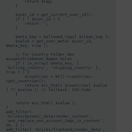
        return $tag;

    }

    $user_id = get_current_user_id();

    if ( ! $user_id ) {

        return '';

    }

    $meta_key = $allowed_tags[ $clean_tag ];

    $value = get_user_meta( $user_id, 
$meta_key, true );

    // Für Country-Felder den 
ausgeschriebenen Namen holen

    if ( in_array( $meta_key, [ 
'billing_country', 'shipping_country' ], 
true ) ) {

        $countries = WC()->countries-
>get_countries();

        return esc_html( $countries[ $value 
] ?? $value ); // fallback: ISO-Code

    }

    return esc_html( $value );

}

add_filter( 
'bricks/dynamic_data/render_content', 
'woo_replace_woo_account_tags_in_content', 
20, 3 );

add_filter( 'bricks/frontend/render_data', 