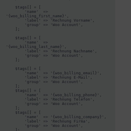
    $tags[] = [

        'name'  => 
'{woo_billing_first_name}',

        'label' => 'Rechnung Vorname',

        'group' => 'Woo Account',

    ];

    $tags[] = [

        'name'  => 
'{woo_billing_last_name}',

        'label' => 'Rechnung Nachname',

        'group' => 'Woo Account',

    ];

    $tags[] = [

        'name'  => '{woo_billing_email}',

        'label' => 'Rechnung E-Mail',

        'group' => 'Woo Account',

    ];

    $tags[] = [

        'name'  => '{woo_billing_phone}',

        'label' => 'Rechnung Telefon',

        'group' => 'Woo Account',

    ];

    $tags[] = [

        'name'  => '{woo_billing_company}',

        'label' => 'Rechnung Firma',

        'group' => 'Woo Account',

    ];
