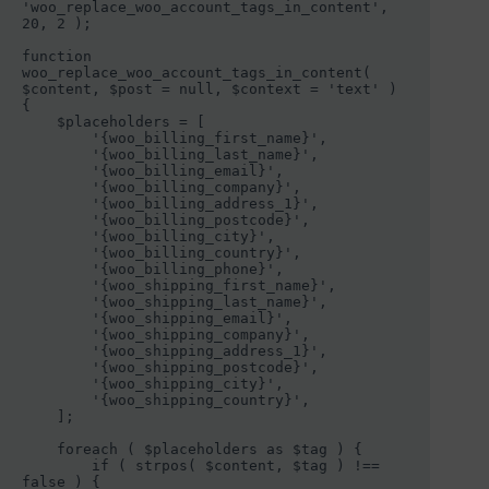
'woo_replace_woo_account_tags_in_content', 
20, 2 );

function 
woo_replace_woo_account_tags_in_content( 
$content, $post = null, $context = 'text' ) 
{

    $placeholders = [

        '{woo_billing_first_name}',

        '{woo_billing_last_name}',

        '{woo_billing_email}',

        '{woo_billing_company}',

        '{woo_billing_address_1}',

        '{woo_billing_postcode}',

        '{woo_billing_city}',

        '{woo_billing_country}',

        '{woo_billing_phone}',

        '{woo_shipping_first_name}',

        '{woo_shipping_last_name}',

        '{woo_shipping_email}',

        '{woo_shipping_company}',

        '{woo_shipping_address_1}',

        '{woo_shipping_postcode}',

        '{woo_shipping_city}',

        '{woo_shipping_country}',

    ];

    foreach ( $placeholders as $tag ) {

        if ( strpos( $content, $tag ) !== 
false ) {
