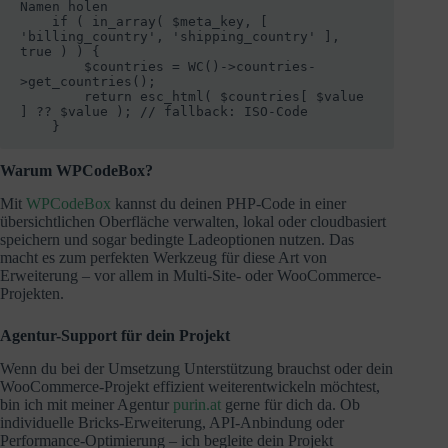
Namen holen

    if ( in_array( $meta_key, [ 
'billing_country', 'shipping_country' ], 
true ) ) {

        $countries = WC()->countries-
>get_countries();

        return esc_html( $countries[ $value 
] ?? $value ); // fallback: ISO-Code

    }
Warum WPCodeBox?
Mit
WPCodeBox
kannst du deinen PHP-Code in einer
übersichtlichen Oberfläche verwalten, lokal oder cloudbasiert
speichern und sogar bedingte Ladeoptionen nutzen. Das
macht es zum perfekten Werkzeug für diese Art von
Erweiterung – vor allem in Multi-Site- oder WooCommerce-
Projekten.
Agentur-Support für dein Projekt
Wenn du bei der Umsetzung Unterstützung brauchst oder dein
WooCommerce-Projekt effizient weiterentwickeln möchtest,
bin ich mit meiner Agentur
purin.at
gerne für dich da. Ob
individuelle Bricks-Erweiterung, API-Anbindung oder
Performance-Optimierung – ich begleite dein Projekt