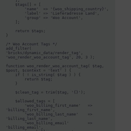
    ];

    $tags[] = [

        'name'  => '{woo_shipping_country}',

        'label' => 'Lieferadresse Land',

        'group' => 'Woo Account',

    ];

    return $tags;

}

/* Woo Account Tags */

add_filter( 
'bricks/dynamic_data/render_tag', 
'woo_render_woo_account_tag', 20, 3 );

function woo_render_woo_account_tag( $tag, 
$post, $context = 'text' ) {

    if ( ! is_string( $tag ) ) {

        return $tag;

    }

    $clean_tag = trim($tag, '{}');

    $allowed_tags = [

        'woo_billing_first_name'   =>  
'billing_first_name',

        'woo_billing_last_name'    =>  
'billing_last_name',

        'woo_billing_email'        =>  
'billing_email',
