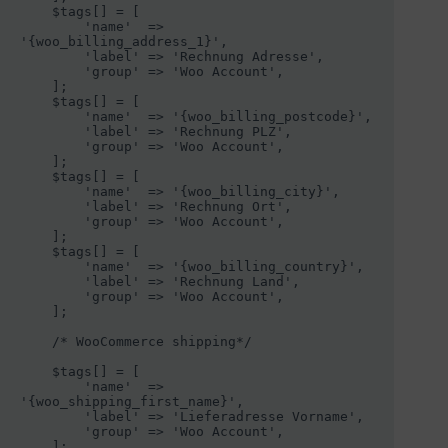
    $tags[] = [

        'name'  => 
'{woo_billing_address_1}',

        'label' => 'Rechnung Adresse',

        'group' => 'Woo Account',

    ];

    $tags[] = [

        'name'  => '{woo_billing_postcode}',

        'label' => 'Rechnung PLZ',

        'group' => 'Woo Account',

    ];

    $tags[] = [

        'name'  => '{woo_billing_city}',

        'label' => 'Rechnung Ort',

        'group' => 'Woo Account',

    ];

    $tags[] = [

        'name'  => '{woo_billing_country}',

        'label' => 'Rechnung Land',

        'group' => 'Woo Account',

    ];

    /* WooCommerce shipping*/

    $tags[] = [

        'name'  => 
'{woo_shipping_first_name}',

        'label' => 'Lieferadresse Vorname',

        'group' => 'Woo Account',

    ];
