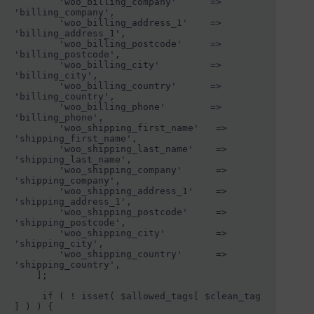
        'woo_billing_company'      =>  
'billing_company',

        'woo_billing_address_1'    =>  
'billing_address_1',

        'woo_billing_postcode'     =>  
'billing_postcode',

        'woo_billing_city'         =>  
'billing_city',

        'woo_billing_country'      =>  
'billing_country',

        'woo_billing_phone'        =>  
'billing_phone',

        'woo_shipping_first_name'   =>  
'shipping_first_name',

        'woo_shipping_last_name'    =>  
'shipping_last_name',

        'woo_shipping_company'      =>  
'shipping_company',

        'woo_shipping_address_1'    =>  
'shipping_address_1',

        'woo_shipping_postcode'     =>  
'shipping_postcode',

        'woo_shipping_city'         =>  
'shipping_city',

        'woo_shipping_country'      =>  
'shipping_country',

    ];

     if ( ! isset( $allowed_tags[ $clean_tag 
] ) ) {
