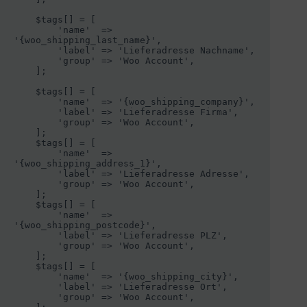
    $tags[] = [

        'name'  => 
'{woo_shipping_last_name}',

        'label' => 'Lieferadresse Nachname',

        'group' => 'Woo Account',

    ];

    $tags[] = [

        'name'  => '{woo_shipping_company}',

        'label' => 'Lieferadresse Firma',

        'group' => 'Woo Account',

    ];

    $tags[] = [

        'name'  => 
'{woo_shipping_address_1}',

        'label' => 'Lieferadresse Adresse',

        'group' => 'Woo Account',

    ];

    $tags[] = [

        'name'  => 
'{woo_shipping_postcode}',

        'label' => 'Lieferadresse PLZ',

        'group' => 'Woo Account',

    ];

    $tags[] = [

        'name'  => '{woo_shipping_city}',

        'label' => 'Lieferadresse Ort',

        'group' => 'Woo Account',
