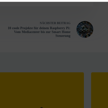
NÄCHSTER
BEITRAG
10 coole Projekte für deinen Raspberry Pi:
Vom Mediacenter bis zur Smart Home
Steuerung