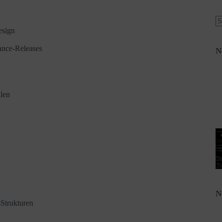
esign
ance‑Releases
N
ilen
N
-Strukturen