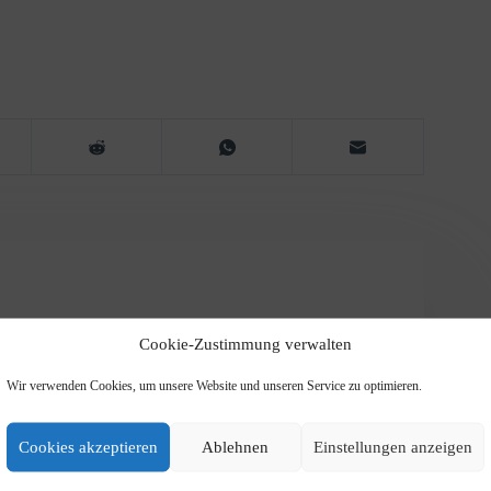
IoT Geräten wie Raspberry, Arduino, ESP. Auch
Cookie-Zustimmung verwalten
zählen zu meinen bevorzugten Hobbys.
r, wie Dinge gelöst oder umgebaut werden können.
Wir verwenden Cookies, um unsere Website und unseren Service zu optimieren.
Cookies akzeptieren
Ablehnen
Einstellungen anzeigen