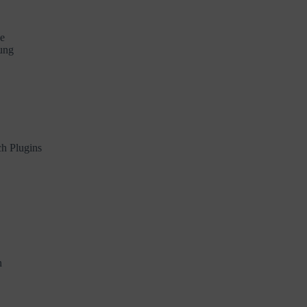
ce
rung
h Plugins
n