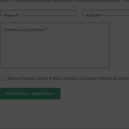
Deine E-Mail-Adresse wird nicht veröffentlicht.
Erforderliche Felder sind mit
*
mar
A
l
t
Name
*
E-Mail
*
e
r
n
Kommentar schreiben
*
a
t
i
v
e
:
Meinen Namen, meine E-Mail-Adresse und meine Website in diesem
Kommentar abschicken