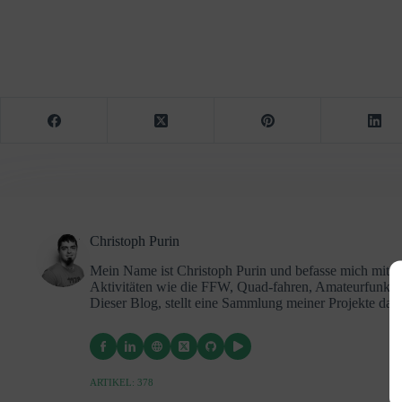
Christoph Purin
Mein Name ist Christoph Purin und befasse mich mit 
Aktivitäten wie die FFW, Quad-fahren, Amateurfunk 
Dieser Blog, stellt eine Sammlung meiner Projekte da
ARTIKEL: 378