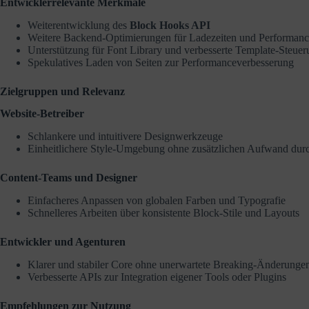
Entwicklerrelevante Merkmale
Weiterentwicklung des
Block Hooks API
Weitere Backend-Optimierungen für Ladezeiten und Performan
Unterstützung für Font Library und verbesserte Template-Steue
Spekulatives Laden von Seiten zur Performanceverbesserung
Zielgruppen und Relevanz
Website-Betreiber
Schlankere und intuitivere Designwerkzeuge
Einheitlichere Style-Umgebung ohne zusätzlichen Aufwand durc
Content-Teams und Designer
Einfacheres Anpassen von globalen Farben und Typografie
Schnelleres Arbeiten über konsistente Block-Stile und Layouts
Entwickler und Agenturen
Klarer und stabiler Core ohne unerwartete Breaking-Änderunge
Verbesserte APIs zur Integration eigener Tools oder Plugins
Empfehlungen zur Nutzung