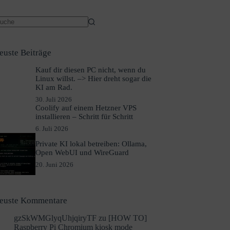
euste Beiträge
Kauf dir diesen PC nicht, wenn du
Linux willst. –> Hier dreht sogar die
KI am Rad.
30. Juli 2026
Coolify auf einem Hetzner VPS
installieren – Schritt für Schritt
6. Juli 2026
Private KI lokal betreiben: Ollama,
Open WebUI und WireGuard
20. Juni 2026
euste Kommentare
gzSkWMGlyqUhjqiryTF
zu
[HOW TO]
Raspberry Pi Chromium kiosk mode