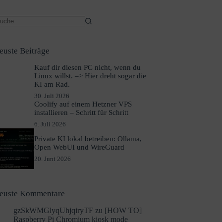
euste Beiträge
Kauf dir diesen PC nicht, wenn du
Linux willst. –> Hier dreht sogar die
KI am Rad.
30. Juli 2026
Coolify auf einem Hetzner VPS
installieren – Schritt für Schritt
6. Juli 2026
Private KI lokal betreiben: Ollama,
Open WebUI und WireGuard
20. Juni 2026
euste Kommentare
gzSkWMGlyqUhjqiryTF
zu
[HOW TO]
Raspberry Pi Chromium kiosk mode