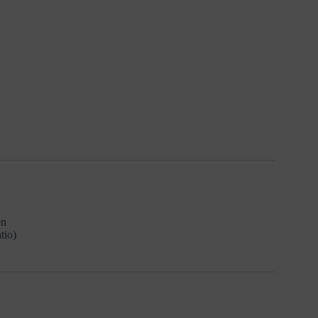
en
tio)