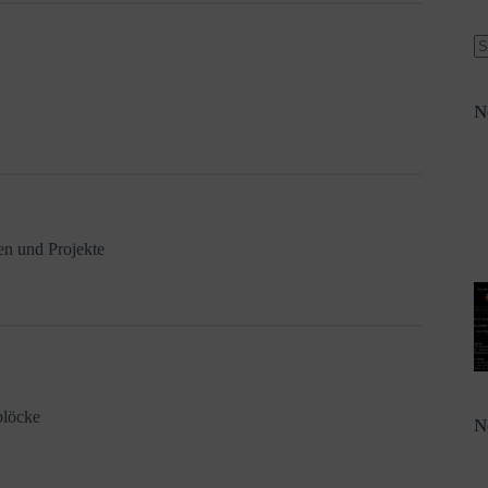
N
en und Projekte
blöcke
N