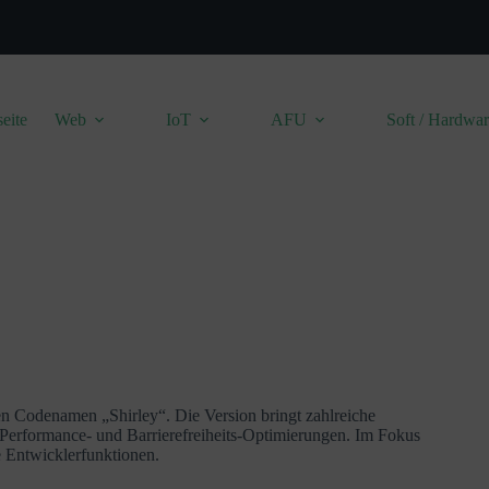
seite
Web
IoT
AFU
Soft / Hardwa
n Codenamen „Shirley“. Die Version bringt zahlreiche
Performance- und Barrierefreiheits-Optimierungen. Im Fokus
e Entwicklerfunktionen.