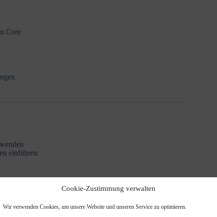
im Core
ungen
erwenden
en einführen
Cookie-Zustimmung verwalten
setzt: Redaktion, Design, Performance und Entwicklung. Mit
Wir verwenden Cookies, um unsere Website und unseren Service zu optimieren.
r Benutzerführung ist es ein professionelles Werkzeug für