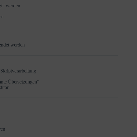
ngt“ werden
en
endet werden
Skriptverarbeitung
ante Übersetzungen“
ditor
ren