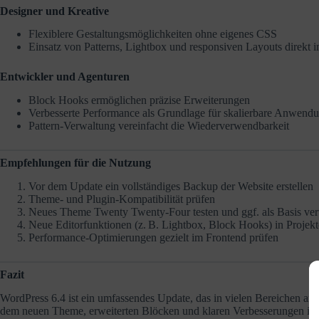
Designer und Kreative
Flexiblere Gestaltungsmöglichkeiten ohne eigenes CSS
Einsatz von Patterns, Lightbox und responsiven Layouts direkt 
Entwickler und Agenturen
Block Hooks ermöglichen präzise Erweiterungen
Verbesserte Performance als Grundlage für skalierbare Anwend
Pattern-Verwaltung vereinfacht die Wiederverwendbarkeit
Empfehlungen für die Nutzung
Vor dem Update ein vollständiges Backup der Website erstellen
Theme- und Plugin-Kompatibilität prüfen
Neues Theme Twenty Twenty-Four testen und ggf. als Basis v
Neue Editorfunktionen (z. B. Lightbox, Block Hooks) in Projekt
Performance-Optimierungen gezielt im Frontend prüfen
Fazit
WordPress 6.4 ist ein umfassendes Update, das in vielen Bereichen an
dem neuen Theme, erweiterten Blöcken und klaren Verbesserungen in de