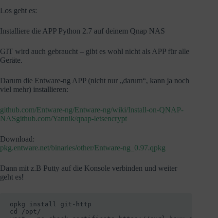
Los geht es:
Installiere die APP Python 2.7 auf deinem Qnap NAS
GIT wird auch gebraucht – gibt es wohl nicht als APP für alle
Geräte.
Darum die Entware-ng APP (nicht nur „darum“, kann ja noch
viel mehr) installieren:
github.com/Entware-ng/Entware-ng/wiki/Install-on-QNAP-
NASgithub.com/Yannik/qnap-letsencrypt
Download:
pkg.entware.net/binaries/other/Entware-ng_0.97.qpkg
Dann mit z.B Putty auf die Konsole verbinden und weiter
geht es!
opkg install git-http

cd /opt/
