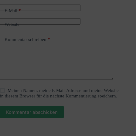
n
a
E-Mail
*
t
i
Website
v
e
:
Kommentar schreiben
*
Meinen Namen, meine E-Mail-Adresse und meine Website
in diesem Browser für die nächste Kommentierung speichern.
Kommentar abschicken