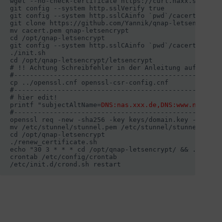
wget --no-check-certificate https://curl.haxx.se/ca/ca
git config --system http.sslVerify true

git config --system http.sslCAinfo `pwd`/cacert.pem

git clone https://github.com/Yannik/qnap-letsencrypt.g
mv cacert.pem qnap-letsencrypt

cd /opt/qnap-letsencrypt

git config --system http.sslCAinfo `pwd`/cacert.pem

./init.sh

cd /opt/qnap-letsencrypt/letsencrypt

# !! Achtung Schreibfehler in der Anleitung auf "https
#-----------------------------------------------------
cp ../openssl.cnf openssl-csr-config.cnf

#-----------------------------------------------------
# hier edit!

printf "subjectAltName=
DNS:nas.xxx.de,DNS:www.nas.xxx
#-----------------------------------------------------
openssl req -new -sha256 -key keys/domain.key -subj "
mv /etc/stunnel/stunnel.pem /etc/stunnel/stunnel.pem.o
cd /opt/qnap-letsencrypt

./renew_certificate.sh

echo "30 3 * * * cd /opt/qnap-letsencrypt/ && ./renew
crontab /etc/config/crontab

/etc/init.d/crond.sh restart