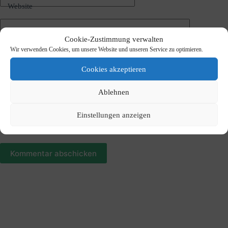
Website
v
e
:
Kommentar schreiben
*
Cookie-Zustimmung verwalten
Wir verwenden Cookies, um unsere Website und unseren Service zu optimieren.
Cookies akzeptieren
Ablehnen
Einstellungen anzeigen
Meinen Namen, meine E-Mail-Adresse und meine Website
in diesem Browser für die nächste Kommentierung speichern.
Kommentar abschicken