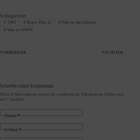
Schlagwörter
#
1995
#
Bravo Hits 11
#
Was ist das Internet
#
Was ist WWW
VORHERIGER
NÄCHSTER
Schreibe einen Kommentar
Deine E-Mail-Adresse wird nicht veröffentlicht.
Erforderliche Felder sind
A
mit
*
markiert
l
t
e
Name
*
r
n
a
E-Mail
*
t
i