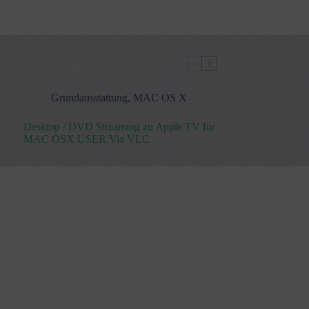
Grundausstattung
,
MAC OS X
Desktop / DVD Streaming zu Apple TV für
MAC OSX USER Via VLC