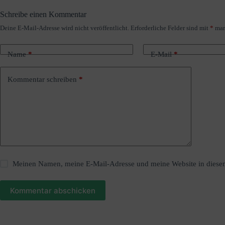
Schreibe einen Kommentar
Deine E-Mail-Adresse wird nicht veröffentlicht.
Erforderliche Felder sind mit
*
mar
A
l
t
Name
*
E-Mail
*
e
r
n
Kommentar schreiben
*
a
t
i
v
e
:
Meinen Namen, meine E-Mail-Adresse und meine Website in diesem
Kommentar abschicken