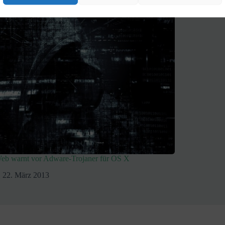
Web warnt vor Adware-Trojaner für OS X
22. März 2013