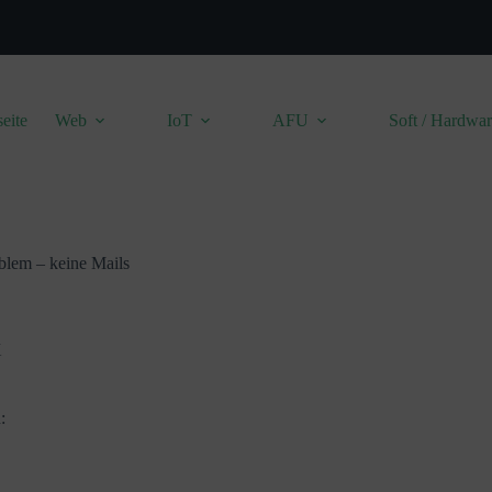
seite
Web
IoT
AFU
Soft / Hardwa
em – keine Mails
X
: