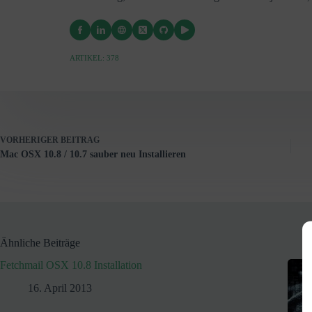
ARTIKEL: 378
VORHERIGER
BEITRAG
Mac OSX 10.8 / 10.7 sauber neu Installieren
Ähnliche Beiträge
Fetchmail OSX 10.8 Installation
16. April 2013