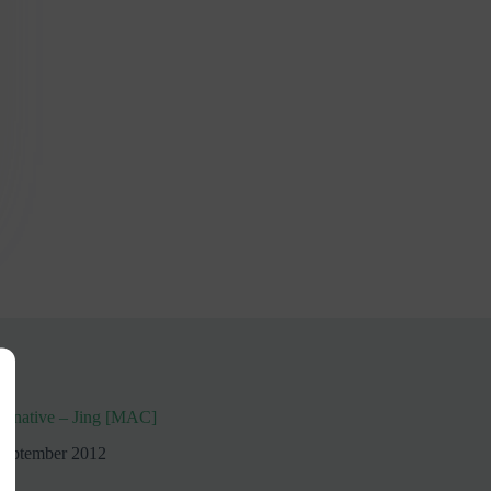
ternative – Jing [MAC]
September 2012