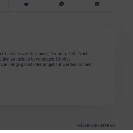
IoT Geräten wie Raspberry, Arduino, ESP. Auch
zählen zu meinen bevorzugten Hobbys.
r, wie Dinge gelöst oder umgebaut werden können.
NÄCHSTER
BEITRAG
Verschlüsselung bei »WhatsApp«