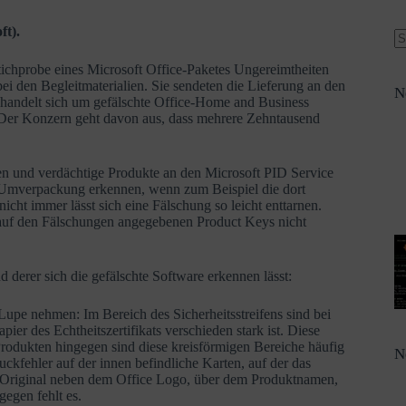
ft).
tichprobe eines Microsoft Office-Paketes Ungereimtheiten
ei den Begleitmaterialien. Sie sendeten die Lieferung an den
N
s handelt sich um gefälschte Office-Home and Business
 Der Konzern geht davon aus, dass mehrere Zehntausend
fen und verdächtige Produkte an den Microsoft PID Service
r Umverpackung erkennen, wenn zum Beispiel die dort
cht immer lässt sich eine Fälschung so leicht enttarnen.
m auf den Fälschungen angegebenen Product Keys nicht
 derer sich die gefälschte Software erkennen lässt:
 Lupe nehmen: Im Bereich des Sicherheitsstreifens sind bei
ier des Echtheitszertifikats verschieden stark ist. Diese
Produkten hingegen sind diese kreisförmigen Bereiche häufig
N
ckfehler auf der innen befindliche Karten, auf der das
em Original neben dem Office Logo, über dem Produktnamen,
gegen fehlt es.