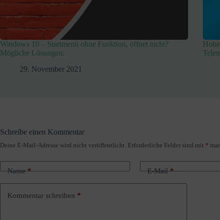
Windows 10 – Startmenü ohne Funktion, öffnet nicht?
Hohe
Mögliche Lösungen:
Telem
29. November 2021
Schreibe einen Kommentar
Deine E-Mail-Adresse wird nicht veröffentlicht.
Erforderliche Felder sind mit
*
mar
A
l
t
Name
*
E-Mail
*
e
r
n
Kommentar schreiben
*
a
t
i