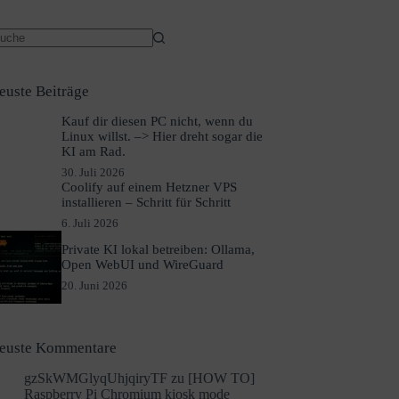
euste Beiträge
Kauf dir diesen PC nicht, wenn du
Linux willst. –> Hier dreht sogar die
KI am Rad.
30. Juli 2026
Coolify auf einem Hetzner VPS
installieren – Schritt für Schritt
6. Juli 2026
Private KI lokal betreiben: Ollama,
Open WebUI und WireGuard
20. Juni 2026
euste Kommentare
gzSkWMGlyqUhjqiryTF
zu
[HOW TO]
Raspberry Pi Chromium kiosk mode