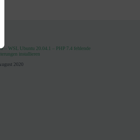
0 – WSL Ubuntu 20.04.1 – PHP 7.4 fehlende
erungen installieren
August 2020