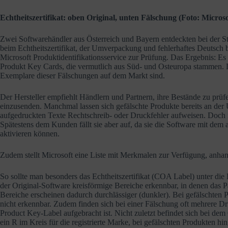
Echtheitszertifikat: oben Original, unten Fälschung (Foto: Microso
Zwei Softwarehändler aus Österreich und Bayern entdeckten bei der S
beim Echtheitszertifikat, der Umverpackung und fehlerhaftes Deutsch b
Microsoft Produktidentifikationsservice zur Prüfung. Das Ergebnis: E
Produkt Key Cards, die vermutlich aus Süd- und Osteuropa stammen.
Exemplare dieser Fälschungen auf dem Markt sind.
Der Hersteller empfiehlt Händlern und Partnern, ihre Bestände zu prü
einzusenden. Manchmal lassen sich gefälschte Produkte bereits an de
aufgedruckten Texte Rechtschreib- oder Druckfehler aufweisen. Doch ni
Spätestens dem Kunden fällt sie aber auf, da sie die Software mit de
aktivieren können.
Zudem stellt Microsoft eine Liste mit Merkmalen zur Verfügung, anhand
So sollte man besonders das Echtheitszertifikat (COA Label) unter die
der Original-Software kreisförmige Bereiche erkennbar, in denen das Pap
Bereiche erscheinen dadurch durchlässiger (dunkler). Bei gefälschten 
nicht erkennbar. Zudem finden sich bei einer Fälschung oft mehrere Dru
Product Key-Label aufgebracht ist. Nicht zuletzt befindet sich bei d
ein R im Kreis für die registrierte Marke, bei gefälschten Produkten hin