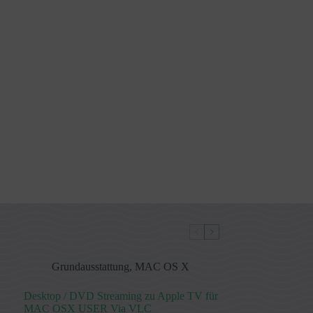
Grundausstattung
,
MAC OS X
Desktop / DVD Streaming zu Apple TV für
MAC OSX USER Via VLC