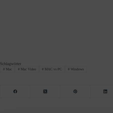
Schlagwörter
#
Mac
#
Mac Video
#
MAC vs PC
#
Windows