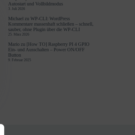
Autostart und Vollbildmodus
3. Juli 2026
Michael
zu
WP-CLI: WordPress
Kommentare massenhaft schließen – schnell,
sauber, ohne Plugin über die WP-CLI
25. März 2026
Mario
zu
[How TO] Raspberry PI 4 GPIO
Ein- und Ausschalten – Power ON/OFF
Button
9. Februar 2025