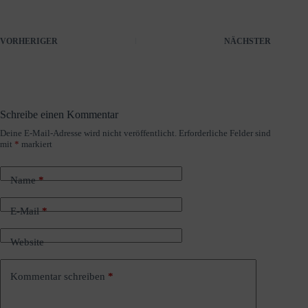
VORHERIGER
NÄCHSTER
Schreibe einen Kommentar
Deine E-Mail-Adresse wird nicht veröffentlicht.
Erforderliche Felder sind
A
mit
*
markiert
l
t
e
Name
*
r
n
a
E-Mail
*
t
i
Website
v
e
:
Kommentar schreiben
*