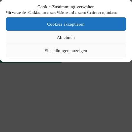
Cookie-Zustimmung verwalten
Wir verwenden Cookies, um unsere Website und unseren Service zu optimieren.
Cookies akzeptieren
Meinen Namen, meine E-Mail-Adresse und meine Website
Ablehnen
in diesem Browser für die nächste Kommentierung speichern.
Einstellungen anzeigen
Kommentar abschicken