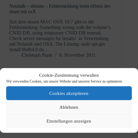
Netatalk – ubuntu – Fehlermeldung beim öffnen der
share mit osX
Seit dem neuen MAC OSX 10.7 gibt es die
Fehlermedung: Something wrong with the volume’s
CNID DB, using temporary CNID DB instead.
Check server messages for details! in Verwendung
mit Netatalk und OSX. Die Lösung: sudo apt-get
install libdb4.6 da…
Christoph Purin
8. November 2011
Cookie-Zustimmung verwalten
Wir verwenden Cookies, um unsere Website und unseren Service zu optimieren.
Cookies akzeptieren
Ablehnen
Einstellungen anzeigen