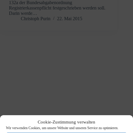
132a der Bundesabgabenordnung
Registrierkassenpflicht festgeschrieben werden soll.
Darin werde…
Christoph Purin
22. Mai 2015
Cookie-Zustimmung verwalten
Wir verwenden Cookies, um unsere Website und unseren Service zu optimieren.