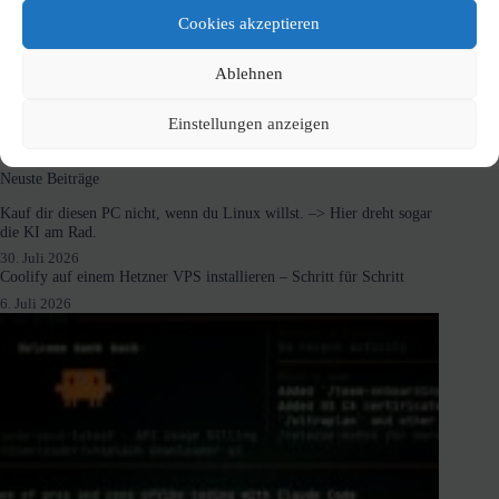
Cookies akzeptieren
Ablehnen
Einstellungen anzeigen
Neuste Beiträge
Kauf dir diesen PC nicht, wenn du Linux willst. –> Hier dreht sogar
die KI am Rad.
30. Juli 2026
Coolify auf einem Hetzner VPS installieren – Schritt für Schritt
6. Juli 2026