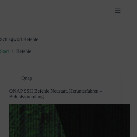
Zum
Inhalt
springen
Schlagwort
Befehle
Start
Befehle
Qnap
QNAP SSH Befehle Neustart, Herunterfahren –
Befehlssammlung