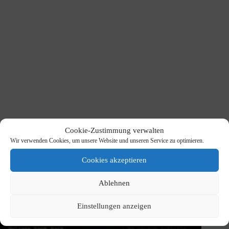
Cookie-Zustimmung verwalten
Wir verwenden Cookies, um unsere Website und unseren Service zu optimieren.
Neuste Beiträge
Cookies akzeptieren
Kauf dir diesen PC nicht, wenn du Linux willst. –> Hier dreht sogar
die KI am Rad.
Ablehnen
30. Juli 2026
Coolify auf einem Hetzner VPS installieren – Schritt für Schritt
Einstellungen anzeigen
6. Juli 2026