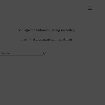
Zum
Inhalt
springen
Schlagwort
Automatisierung im Alltag
Start
Automatisierung im Alltag
Keine
Ergebnisse