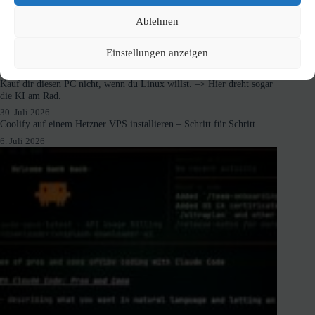
Ablehnen
Einstellungen anzeigen
Neuste Beiträge
Kauf dir diesen PC nicht, wenn du Linux willst. –> Hier dreht sogar
die KI am Rad.
30. Juli 2026
Coolify auf einem Hetzner VPS installieren – Schritt für Schritt
6. Juli 2026