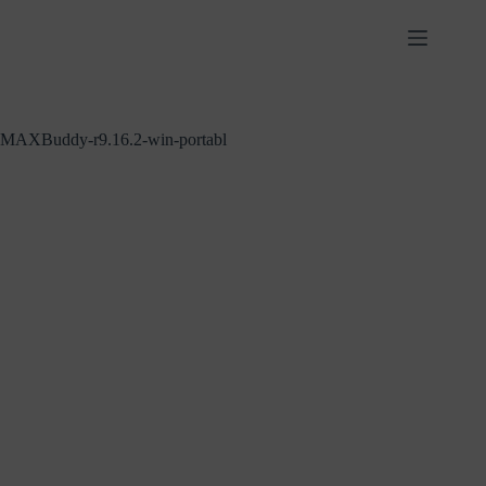
Zum
Inhalt
springen
MAXBuddy-r9.16.2-win-portabl