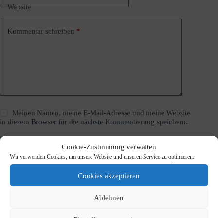
i
Website
v
e
:
Kommentar schreiben
*
Meinen Namen, meine E-Mail-Adresse und meine Website
in diesem Browser für die nächste Kommentierung speichern.
Kommentar abschicken
Cookie-Zustimmung verwalten
Wir verwenden Cookies, um unsere Website und unseren Service zu optimieren.
Cookies akzeptieren
Ablehnen