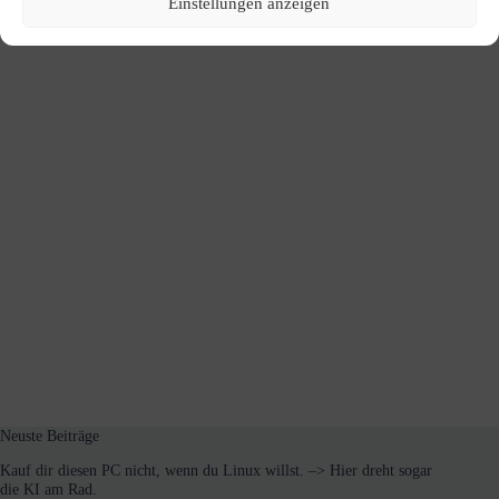
Einstellungen anzeigen
Neuste Beiträge
Kauf dir diesen PC nicht, wenn du Linux willst. –> Hier dreht sogar
die KI am Rad.