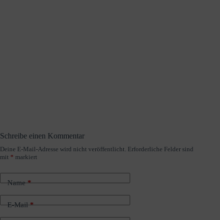
Schreibe einen Kommentar
Deine E-Mail-Adresse wird nicht veröffentlicht.
Erforderliche Felder sind
A
mit
*
markiert
l
t
e
Name
*
r
n
a
E-Mail
*
t