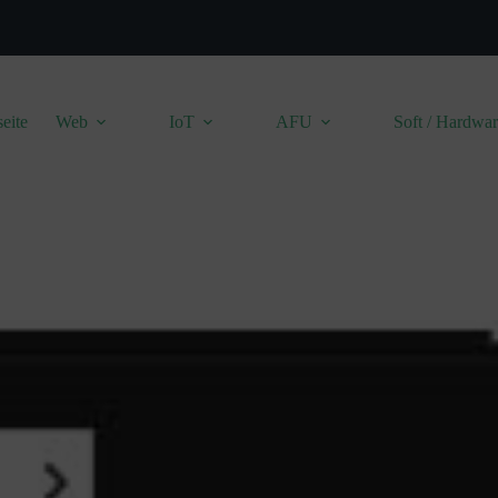
seite
Web
IoT
AFU
Soft / Hardwa