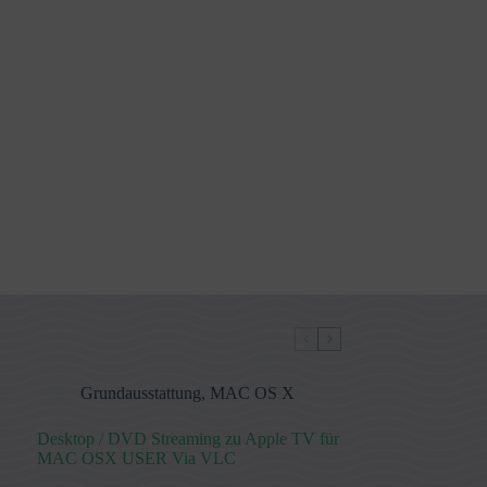
Grundausstattung
,
MAC OS X
Desktop / DVD Streaming zu Apple TV für
MAC OSX USER Via VLC