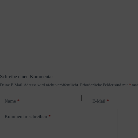
Schreibe einen Kommentar
Deine E-Mail-Adresse wird nicht veröffentlicht.
Erforderliche Felder sind mit
*
mar
A
l
t
Name
*
E-Mail
*
e
r
n
Kommentar schreiben
*
a
t
i
v