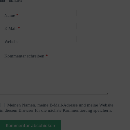
mit
*
markiert
l
t
e
Name
*
r
n
a
E-Mail
*
t
i
Website
v
e
:
Kommentar schreiben
*
Meinen Namen, meine E-Mail-Adresse und meine Website
in diesem Browser für die nächste Kommentierung speichern.
Kommentar abschicken