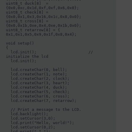
uint8_t duck[8]  = 
{0x0,0xc,0x1d,0xf,0xf,0x6,0x0};

uint8_t check[8] = 
{0x0,0x1,0x3,0x16,0x1c,0x8,0x0};

uint8_t cross[8] = 
{0x0,0x1b,0xe,0x4,0xe,0x1b,0x0};

uint8_t retarrow[8] = {  
0x1,0x1,0x5,0x9,0x1f,0x8,0x4};

void setup()

{

  lcd.init();                      // 
initialize the lcd 

  lcd.init();

  lcd.createChar(0, bell);

  lcd.createChar(1, note);

  lcd.createChar(2, clock);

  lcd.createChar(3, heart);

  lcd.createChar(4, duck);

  lcd.createChar(5, check);

  lcd.createChar(6, cross);

  lcd.createChar(7, retarrow);

  // Print a message to the LCD.

  lcd.backlight();

  lcd.setCursor(3,0);

  lcd.print("Hello, world!");

  lcd.setCursor(0,2);

  lcd.print(" I ");
