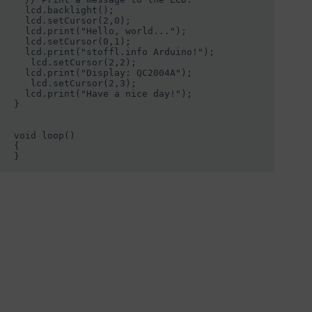
  lcd.backlight();

  lcd.setCursor(2,0);

  lcd.print("Hello, world...");

  lcd.setCursor(0,1);

  lcd.print("stoffl.info Arduino!");

   lcd.setCursor(2,2);

  lcd.print("Display: QC2004A");

   lcd.setCursor(2,3);

  lcd.print("Have a nice day!");

}

void loop()

{

}