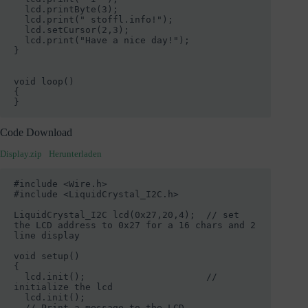
  lcd.printByte(3);

  lcd.print(" stoffl.info!");

  lcd.setCursor(2,3);

  lcd.print("Have a nice day!");

}

void loop()

{

}
Code Download
Display.zip
Herunterladen
#include <Wire.h> 

#include <LiquidCrystal_I2C.h>

LiquidCrystal_I2C lcd(0x27,20,4);  // set 
the LCD address to 0x27 for a 16 chars and 2 
line display

void setup()

{

  lcd.init();                      // 
initialize the lcd 

  lcd.init();

  // Print a message to the LCD.
