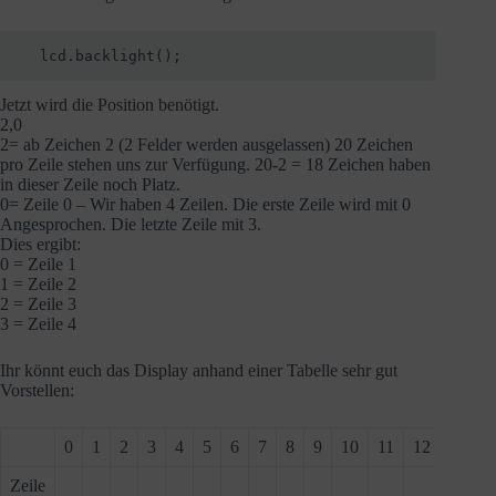
  lcd.backlight();
Jetzt wird die Position benötigt.
2,0
2= ab Zeichen 2 (2 Felder werden ausgelassen) 20 Zeichen
pro Zeile stehen uns zur Verfügung. 20-2 = 18 Zeichen haben
in dieser Zeile noch Platz.
0= Zeile 0 – Wir haben 4 Zeilen. Die erste Zeile wird mit 0
Angesprochen. Die letzte Zeile mit 3.
Dies ergibt:
0 = Zeile 1
1 = Zeile 2
2 = Zeile 3
3 = Zeile 4
Ihr könnt euch das Display anhand einer Tabelle sehr gut
Vorstellen:
0
1
2
3
4
5
6
7
8
9
10
11
12
13
1
Zeile