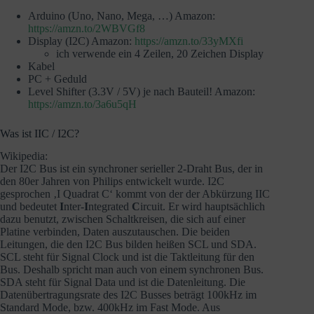
Arduino (Uno, Nano, Mega, …) Amazon:
https://amzn.to/2WBVGf8
Display (I2C) Amazon:
https://amzn.to/33yMXfi
ich verwende ein 4 Zeilen, 20 Zeichen Display
Kabel
PC + Geduld
Level Shifter (3.3V / 5V) je nach Bauteil! Amazon:
https://amzn.to/3a6u5qH
Was ist IIC / I2C?
Wikipedia:
Der I2C Bus ist ein synchroner serieller 2-Draht Bus, der in
den 80er Jahren von Philips entwickelt wurde. I2C
gesprochen ‚I Quadrat C‘ kommt von der der Abkürzung IIC
und bedeutet
I
nter-
I
ntegrated
C
ircuit. Er wird hauptsächlich
dazu benutzt, zwischen Schaltkreisen, die sich auf einer
Platine verbinden, Daten auszutauschen. Die beiden
Leitungen, die den I2C Bus bilden heißen SCL und SDA.
SCL steht für Signal Clock und ist die Taktleitung für den
Bus. Deshalb spricht man auch von einem synchronen Bus.
SDA steht für Signal Data und ist die Datenleitung. Die
Datenübertragungsrate des I2C Busses beträgt 100kHz im
Standard Mode, bzw. 400kHz im Fast Mode. Aus