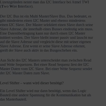
Lizenzgründen nennt man das I2C Interface bei Atmel TWI
(
T
wo
W
ire
I
nterface).
Der I2C Bus ist ein Multi Master/Slave Bus. Das bedeutet, es
gibt mindestens einen I2C Master und ebenso mindestens
einen I2C Slave. Der Master selektiert einen Slave durch seine
Slave Adresse, die innerhalb eines Busses eindeutig sein muss.
Eine Datenübertragung kann nur durch einen I2C Master
initiiert werden. Der Slave bleibt immer passiv und lauscht nur
auf die Slave Adresse und vergleicht diese mit seiner eigenen
Slave Adresse. Erst wenn er seine Slave Adresse erkennt,
greift der Slave auch aktiv in das Busgeschehen ein.
Aus Sicht des I2C Masters unterscheidet man zwischen Read
und Write Sequenzen. Bei einer Read Sequenz liest der I2C
Master Daten vom I2C Slave. Bei einer Write Sequenz sendet
der I2C Master Daten zum Slave.
Level Shifter – wann wird dieser benötigt?
Ein Level Shifter wird nur dann benötigt, wenn das Logic
Bauteil eine andere Spannung für die Kommunikation hat als
das Masterbauteil.