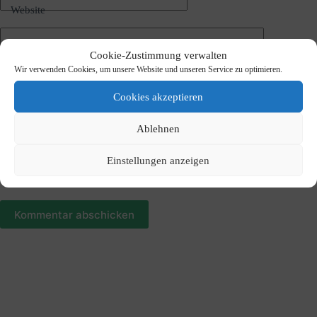
i
Website
v
e
:
Kommentar schreiben
*
Cookie-Zustimmung verwalten
Wir verwenden Cookies, um unsere Website und unseren Service zu optimieren.
Cookies akzeptieren
Ablehnen
Einstellungen anzeigen
Meinen Namen, meine E-Mail-Adresse und meine Website
in diesem Browser für die nächste Kommentierung speichern.
Kommentar abschicken