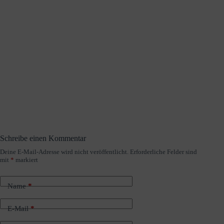
Schreibe einen Kommentar
Deine E-Mail-Adresse wird nicht veröffentlicht.
Erforderliche Felder sind
A
mit
*
markiert
l
t
e
Name
*
r
n
a
E-Mail
*
t