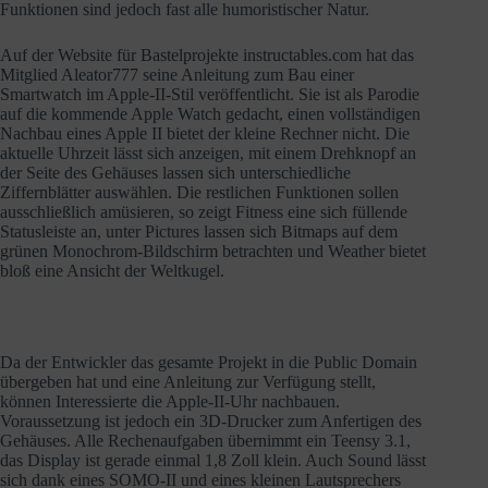
Funktionen sind jedoch fast alle humoristischer Natur.
Auf der Website für Bastelprojekte instructables.com hat das
Mitglied Aleator777 seine Anleitung zum Bau einer
Smartwatch im Apple-II-Stil veröffentlicht. Sie ist als Parodie
auf die kommende Apple Watch gedacht, einen vollständigen
Nachbau eines Apple II bietet der kleine Rechner nicht. Die
aktuelle Uhrzeit lässt sich anzeigen, mit einem Drehknopf an
der Seite des Gehäuses lassen sich unterschiedliche
Ziffernblätter auswählen. Die restlichen Funktionen sollen
ausschließlich amüsieren, so zeigt Fitness eine sich füllende
Statusleiste an, unter Pictures lassen sich Bitmaps auf dem
grünen Monochrom-Bildschirm betrachten und Weather bietet
bloß eine Ansicht der Weltkugel.
Da der Entwickler das gesamte Projekt in die Public Domain
übergeben hat und eine Anleitung zur Verfügung stellt,
können Interessierte die Apple-II-Uhr nachbauen.
Voraussetzung ist jedoch ein 3D-Drucker zum Anfertigen des
Gehäuses. Alle Rechenaufgaben übernimmt ein Teensy 3.1,
das Display ist gerade einmal 1,8 Zoll klein. Auch Sound lässt
sich dank eines SOMO-II und eines kleinen Lautsprechers