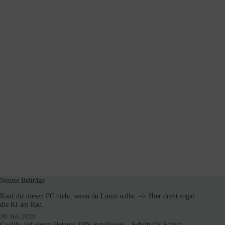
Neuste Beiträge
Kauf dir diesen PC nicht, wenn du Linux willst. –> Hier dreht sogar
die KI am Rad.
30. Juli 2026
Coolify auf einem Hetzner VPS installieren – Schritt für Schritt