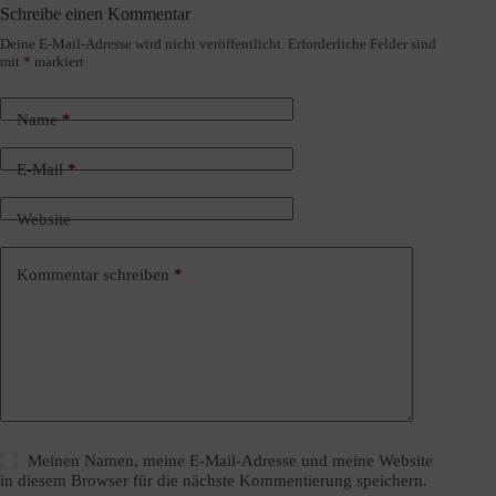
Schreibe einen Kommentar
Deine E-Mail-Adresse wird nicht veröffentlicht.
Erforderliche Felder sind
A
mit
*
markiert
l
t
e
Name
*
r
n
a
E-Mail
*
t
i
Website
v
e
:
Kommentar schreiben
*
Meinen Namen, meine E-Mail-Adresse und meine Website
in diesem Browser für die nächste Kommentierung speichern.