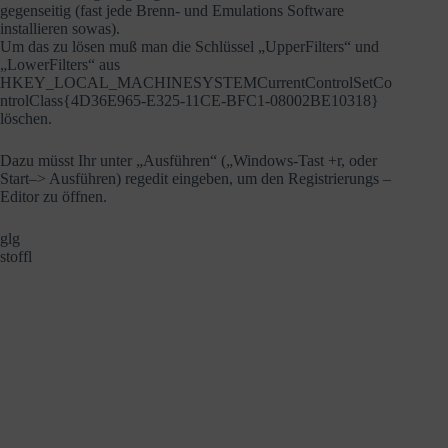
gegenseitig (fast jede Brenn- und Emulations Software
installieren sowas).
Um das zu lösen muß man die Schlüssel „UpperFilters“ und
„LowerFilters“ aus
HKEY_LOCAL_MACHINESYSTEMCurrentControlSetCo
ntrolClass{4D36E965-E325-11CE-BFC1-08002BE10318}
löschen.
Dazu müsst Ihr unter „Ausführen“ („Windows-Tast +r, oder
Start–> Ausführen) regedit eingeben, um den Registrierungs –
Editor zu öffnen.
glg
stoffl