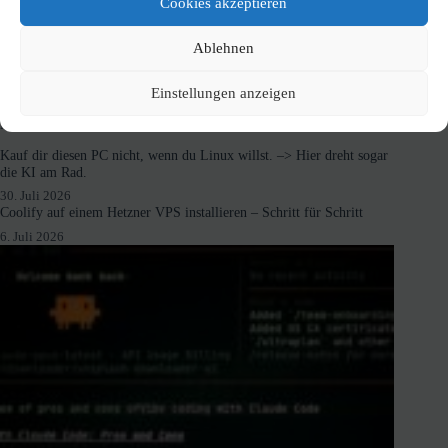
Cookies akzeptieren
Ablehnen
Einstellungen anzeigen
Neuste Beiträge
Kauf dir diesen PC nicht, wenn du Linux willst. –> Hier dreht sogar
die KI am Rad.
30. Juli 2026
Coolify auf einem Hetzner VPS installieren – Schritt für Schritt
6. Juli 2026